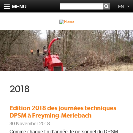
Skip
SEARCH
MENU
EN
Li
to
main
content
2018
Edition 2018 des journées techniques
DPSM à Freyming-Merlebach
30 November 2018
Comme chaque fin d’année, le personnel du DPSM