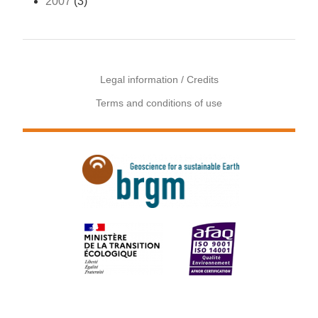
2007
(3)
Legal information / Credits
Terms and conditions of use
Menu
Pied
de
page