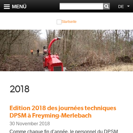
Direkt
SUCHE
MENÜ
DE
We
zum
Inhalt
2018
Edition 2018 des journées techniques
DPSM à Freyming-Merlebach
30 November 2018
Comme chaque fin d’année, le personnel du DPSM