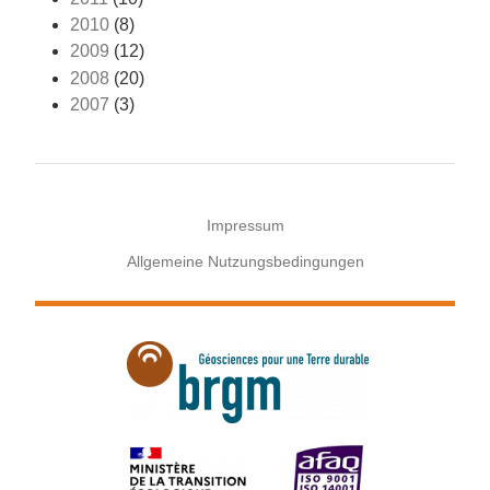
2010
(8)
2009
(12)
2008
(20)
2007
(3)
Impressum
Allgemeine Nutzungsbedingungen
Menu
Pied
de
page