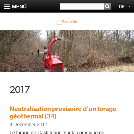
Direkt
SUCHE
MENÜ
DE
We
zum
Inhalt
2017
Neutralisation provisoire d'un forage
géothermal (34)
4 Dezember 2017
Le forage de Castillonne, sur la commune de