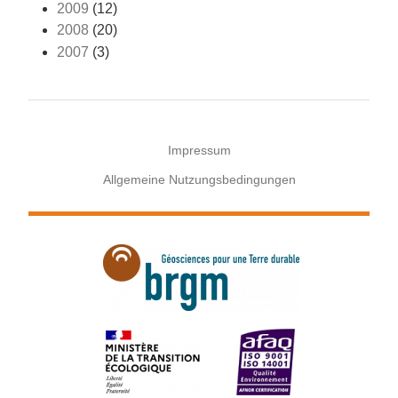
2009
(12)
2008
(20)
2007
(3)
Impressum
Allgemeine Nutzungsbedingungen
Menu
Pied
de
page