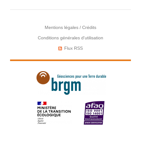
Mentions légales / Crédits
Conditions générales d'utilisation
Menu
Pied
Flux RSS
Réseaux
de
sociaux
page