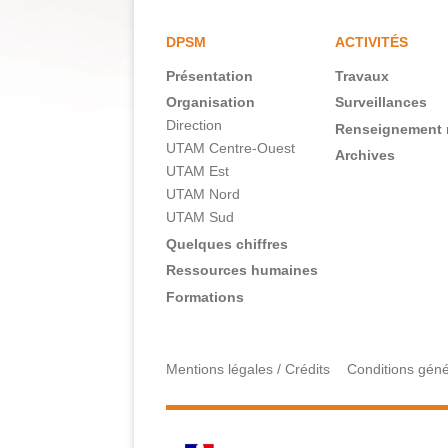
DPSM
ACTIVITÉS
Présentation
Travaux
Navigation
Organisation
Surveillances
principale
Direction
Renseignement 
FR
UTAM Centre-Ouest
Archives
UTAM Est
UTAM Nord
UTAM Sud
Quelques chiffres
Ressources humaines
Formations
Mentions légales / Crédits
Conditions génér
Menu
Pied