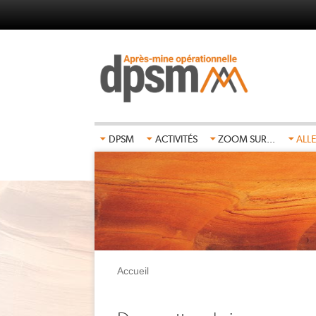
Aller
au
contenu
principal
DPSM
ACTIVITÉS
ZOOM SUR...
ALLE
Accueil
Fil