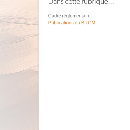
Dans cette rubrique...
d'Ariane
Cadre réglementaire
Publications du BRGM