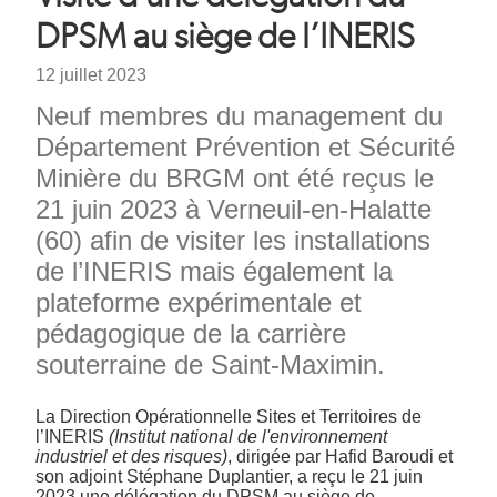
d'Ariane
DPSM au siège de l’INERIS
Date
12 juillet 2023
Chapeau
Neuf membres du management du
Département Prévention et Sécurité
Minière du BRGM ont été reçus le
21 juin 2023 à Verneuil-en-Halatte
(60) afin de visiter les installations
de l’INERIS mais également la
plateforme expérimentale et
pédagogique de la carrière
souterraine de Saint-Maximin.
Texte
La Direction Opérationnelle Sites et Territoires de
l’INERIS
(
Institut national de l'environnement
industriel et des risques)
, dirigée par Hafid Baroudi et
son adjoint Stéphane Duplantier, a reçu le 21 juin
2023 une délégation du DPSM au siège de