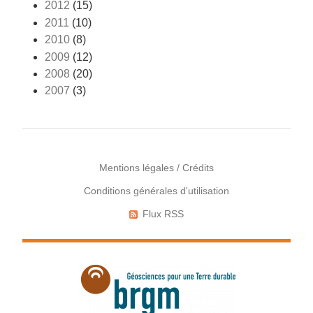
2012
(15)
2011
(10)
2010
(8)
2009
(12)
2008
(20)
2007
(3)
Mentions légales / Crédits
Conditions générales d'utilisation
Menu
Pied
Flux RSS
Réseaux
de
sociaux
page