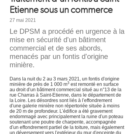
d'Ariane
Etienne sous un commerce
Date
27 mai 2021
Chapeau
Le DPSM a procédé en urgence à la
mise en sécurité d'un bâtiment
commercial et de ses abords,
menacés par un fontis d'origine
minière.
Texte
Dans la nuit du 2 au 3 mars 2021, un fontis d'origine
3
minière de près de 1 000 m
est remonté en surface
au droit d'un bâtiment commercial situé au n°13 de la
rue Charras à Saint-Etienne, dans le département de
la Loire. Les désordres sont liés à l'effondrement
d'une galerie minière non répertoriée située à moins
de 20 m de profondeur. L'édifice a été gravement
endommagé avec principalement la ruine d'un poteau
soutenant une poutre de charpente, accompagnée
d'un effondrement partiel de la toiture, mais également
un déversement vers l'extérieur du mur d'enceinte du