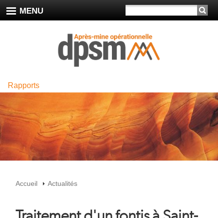
Aller
RECHERCHER
MENU
au
contenu
principal
Rapports
Accueil
Actualités
Fil
Traitement d'un fontis à Saint-