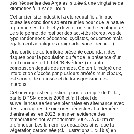
très fréquentée des Argales, située à une vingtaine de
kilomètres à l’Est de Douai.
Cet ancien site industriel a été requalifié afin que
toutes les conditions soient réunies pour que la nature
reprenne ses droits et y devenir une niche écologique.
Le site permet de réaliser des activités récréatives de
type randonnées pédestres, cyclistes, équestres mais
également aquatiques (baignade, voile, pêche…).
Une partie de ce territoire présente cependant des
risques pour la population du fait de la présence d’un
terril conique (dit T 144 “Belvédère”) en auto-
combustion depuis des années. Ce terril, malgré une
interdiction d’accès par plusieurs arrêtés municipaux,
est source de curiosité et de transgression des
interdits.
Cet ouvrage est en gestion, pour le compte de l’Etat,
par le DPSM depuis 2006 et fait l’objet de
surveillances aériennes biennales en alternance avec
des campagnes de mesures pédestres. La dernière
d’entre elles, en 2022, a mis en évidence des
températures pouvant atteindre 600°C à 30 cm de
profondeur. Les fumerolles dégagées ainsi que la
végétation carbonisée (cf. Illustrations 1 & 1bis) en