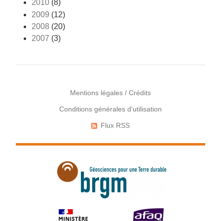
2010
(8)
2009
(12)
2008
(20)
2007
(3)
Mentions légales / Crédits
Conditions générales d'utilisation
Menu
Pied
Flux RSS
Réseaux
de
sociaux
page