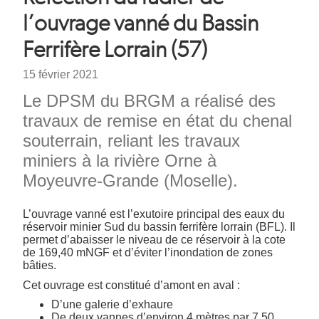
d'Ariane
l’ouvrage vanné du Bassin
Ferrifère Lorrain (57)
Date
15 février 2021
Chapeau
Le DPSM du BRGM a réalisé des
travaux de remise en état du chenal
souterrain, reliant les travaux
miniers à la rivière Orne à
Moyeuvre-Grande (Moselle).
Texte
L’ouvrage vanné est l’exutoire principal des eaux du
réservoir minier Sud du bassin ferrifère lorrain (BFL). Il
permet d’abaisser le niveau de ce réservoir à la cote
de 169,40 mNGF et d’éviter l’inondation de zones
bâties.
Cet ouvrage est constitué d’amont en aval :
D’une galerie d’exhaure
De deux vannes d’environ 4 mètres par 7,50