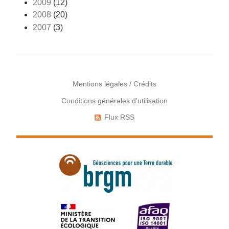
2009
(12)
2008
(20)
2007
(3)
Mentions légales / Crédits
Conditions générales d'utilisation
Menu
Pied
Flux RSS
Réseaux
de
sociaux
page