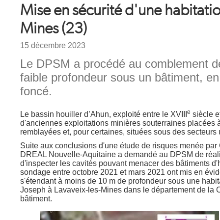
Mise en sécurité d'une habitatio
Mines (23)
Date
15 décembre 2023
Chapeau
Le DPSM a procédé au comblement de 
faible profondeur sous un bâtiment, en
foncé.
e
Texte
Le bassin houiller d’Ahun, exploité entre le XVIII
siècle e
d'anciennes exploitations minières souterraines placées à
remblayées et, pour certaines, situées sous des secteurs 
Suite aux conclusions d'une étude de risques menée par G
DREAL Nouvelle-Aquitaine a demandé au DPSM de réalise
d'inspecter les cavités pouvant menacer des bâtiments d'
sondage entre octobre 2021 et mars 2021 ont mis en évid
s'étendant à moins de 10 m de profondeur sous une habitat
Joseph à Lavaveix-les-Mines dans le département de la C
bâtiment.