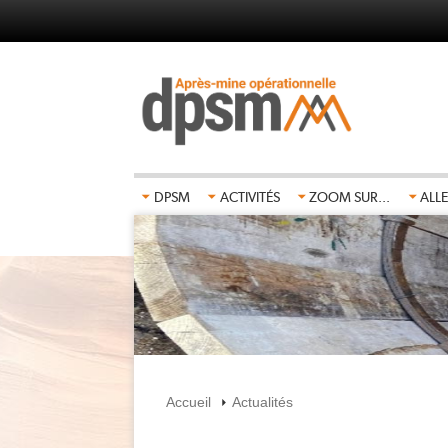
Aller
au
contenu
principal
DPSM
ACTIVITÉS
ZOOM SUR...
ALLE
Accueil
Actualités