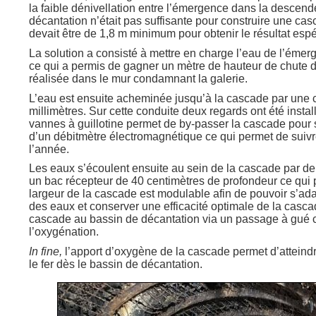
la faible dénivellation entre l’émergence dans la descend
décantation n’était pas suffisante pour construire une ca
devait être de 1,8 m minimum pour obtenir le résultat espé
La solution a consisté à mettre en charge l’eau de l’émer
ce qui a permis de gagner un mètre de hauteur de chute d’
réalisée dans le mur condamnant la galerie.
L’eau est ensuite acheminée jusqu’à la cascade par une 
millimètres. Sur cette conduite deux regards ont été inst
vannes à guillotine permet de by-passer la cascade pour 
d’un débitmètre électromagnétique ce qui permet de suivre
l’année.
Les eaux s’écoulent ensuite au sein de la cascade par d
un bac récepteur de 40 centimètres de profondeur ce qui 
largeur de la cascade est modulable afin de pouvoir s’ada
des eaux et conserver une efficacité optimale de la casca
cascade au bassin de décantation via un passage à gué c
l’oxygénation.
In fine,
l’apport d’oxygène de la cascade permet d’atteindre 
le fer dès le bassin de décantation.