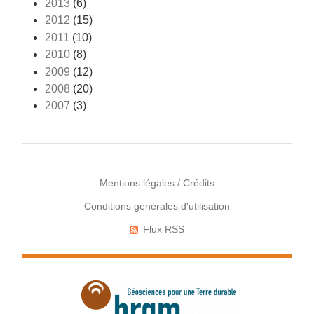
2013
(6)
2012
(15)
2011
(10)
2010
(8)
2009
(12)
2008
(20)
2007
(3)
Mentions légales / Crédits
Conditions générales d'utilisation
Menu
Pied
Flux RSS
Réseaux
de
sociaux
page