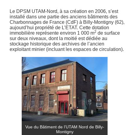
Texte
Le DPSM UTAM-Nord, à sa création en 2006, s’est
installé dans une partie des anciens bâtiments des
Charbonnages de France (CdF) à Billy-Montigny (62),
aujourd’hui propriété de L’ETAT. Cette dotation
2
immobilière représente environ 1 000 m
de surface
sur deux niveaux, dont la moitié est dédiée au
stockage historique des archives de l’ancien
exploitant minier (incluant les espaces de circulation).
Vue du Bâtiment de l’UTAM Nord de Billy-
Montigny