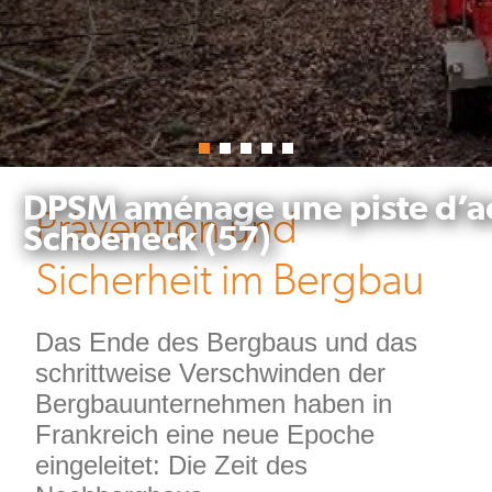
DPSM aménage une piste d’acc
Prävention und
Schoeneck (57)
Sicherheit im Bergbau
Einleitung
Das Ende des Bergbaus und das
schrittweise Verschwinden der
Bergbauunternehmen haben in
Frankreich eine neue Epoche
eingeleitet: Die Zeit des