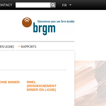
RECHERCHER
ONTACT
FR
Lister les actions supp
EN LIGNE)
RAPPORTS
OINE MINIER
RMEL
(RENSEIGNEMENT
MINIER EN LIGNE)