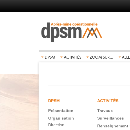
Aller
au
contenu
principal
DPSM
ACTIVITÉS
ZOOM SUR...
ALLE
DPSM
ACTIVITÉS
Présentation
Travaux
Navigation
Organisation
Surveillances
principale
Direction
Renseignement 
FR